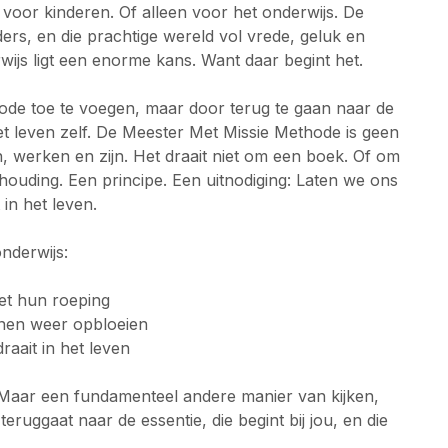
 voor kinderen. Of alleen voor het onderwijs. De
ders, en die prachtige wereld vol vrede, geluk en
rwijs ligt een enorme kans. Want daar begint het.
ode toe te voegen, maar door terug te gaan naar de
et leven zelf. De Meester Met Missie Methode is geen
, werken en zijn. Het draait niet om een boek. Of om
n houding. Een principe. Een uitnodiging: Laten we ons
in het leven.
nderwijs:
et hun roeping
nen weer opbloeien
aait in het leven
Maar een fundamenteel andere manier van kijken,
ruggaat naar de essentie, die begint bij jou, en die