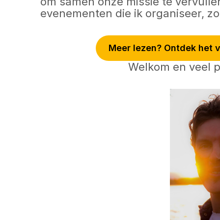
om samen onze missie te vervullen.
evenementen die ik organiseer, zo
Meer lezen? Ontdek het v
Welkom en veel p