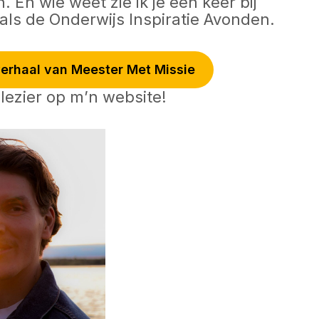
 En wie weet zie ik je een keer bij
als de Onderwijs Inspiratie Avonden.
erhaal van Meester Met Missie
lezier op m’n website!