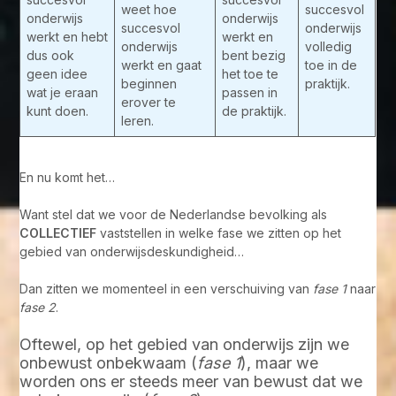
weet hoe
succesvol
onderwijs
onderwijs
succesvol
onderwijs
werkt en hebt
werkt en
onderwijs
volledig
dus ook
bent bezig
werkt en gaat
toe in de
geen idee
het toe te
beginnen
praktijk.
wat je eraan
passen in
erover te
kunt doen.
de praktijk.
leren.
En nu komt het…
Want stel dat we voor de Nederlandse bevolking als
COLLECTIEF
vaststellen in welke fase we zitten op het
gebied van onderwijsdeskundigheid…
Dan zitten we momenteel in een verschuiving van
fase 1
naar
fase 2
.
Oftewel, op het gebied van onderwijs zijn we
onbewust onbekwaam (
fase 1
), maar we
worden ons er steeds meer van bewust dat we