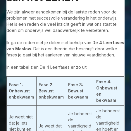
We zijn alweer aangekomen bij de laatste reden voor de
problemen met succesvolle verandering in het onderwijs.
Het is een reden die veel inzicht geeft in wat ons staat te
doen om onderwijs wél daadwerkelijk te verbeteren.
Ik ga de reden met je delen met behulp van
De 4 Leerfases
van Maslow.
Dat is een theorie die beschrijft door welke
fases je gaat bij het aanleren van nieuwe vaardigheden.
In een tabel zien De 4 Leerfases er zo uit:
Fase 4:
Fase 1:
Fase 2:
Fase 3:
Onbewust
Onbewust
Bewust
Bewust
en
onbekwaam
onbekwaam
bekwaam
bekwaam
Je beheerst
Je beheerst
Je weet niet
de
de
dat je iets
vaardigheid
Je weet dat
vaardigheid
niet kunt en
en hoeft er