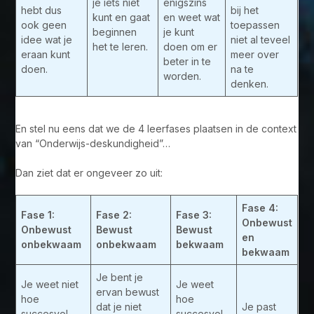
je iets niet
enigszins
hebt dus
bij het
kunt en gaat
en weet wat
ook geen
toepassen
beginnen
je kunt
idee wat je
niet al teveel
het te leren.
doen om er
eraan kunt
meer over
beter in te
doen.
na te
worden.
denken.
En stel nu eens dat we de 4 leerfases plaatsen in de context
van “Onderwijs-deskundigheid”…
Dan ziet dat er ongeveer zo uit:
Fase 4:
Fase 1:
Fase 2:
Fase 3:
Onbewust
Onbewust
Bewust
Bewust
en
onbekwaam
onbekwaam
bekwaam
bekwaam
Je bent je
Je weet niet
Je weet
ervan bewust
hoe
hoe
dat je niet
Je past
succesvol
succesvol